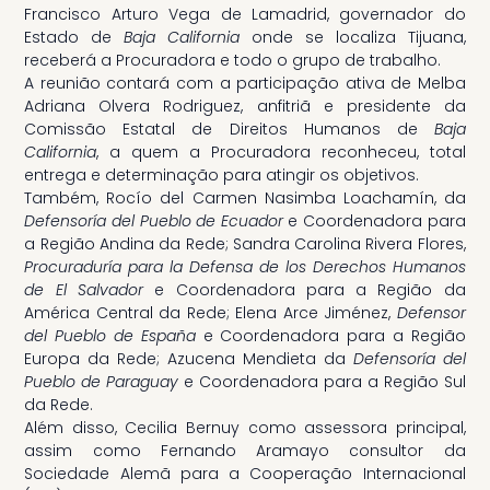
Francisco Arturo Vega de Lamadrid, governador do
Estado de
Baja California
onde se localiza Tijuana,
receberá a Procuradora e todo o grupo de trabalho.
A reunião contará com a participação ativa de Melba
Adriana Olvera Rodriguez, anfitriã e presidente da
Comissão Estatal de Direitos Humanos de
Baja
California
, a quem a Procuradora reconheceu, total
entrega e determinação para atingir os objetivos.
Também, Rocío del Carmen Nasimba Loachamín, da
Defensoría del Pueblo de Ecuador
e Coordenadora para
a Região Andina da Rede; Sandra Carolina Rivera Flores,
Procuraduría para la Defensa de los Derechos Humanos
de El Salvador
e Coordenadora para a Região da
América Central da Rede; Elena Arce Jiménez,
Defensor
del Pueblo de España
e Coordenadora para a Região
Europa da Rede; Azucena Mendieta da
Defensoría del
Pueblo de Paraguay
e Coordenadora para a Região Sul
da Rede.
Além disso, Cecilia Bernuy como assessora principal,
assim como Fernando Aramayo consultor da
Sociedade Alemã para a Cooperação Internacional