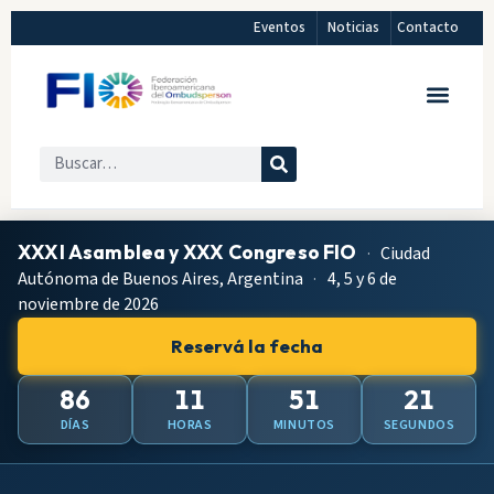
Eventos
Noticias
Contacto
XXXI Asamblea y XXX Congreso FIO
·
Ciudad
Autónoma de Buenos Aires, Argentina
·
4, 5 y 6 de
noviembre de 2026
Reservá la fecha
86
11
51
19
DÍAS
HORAS
MINUTOS
SEGUNDOS