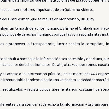
mérica a impulsar que las instituciones del Estado gobiernen “a 
n deben ser motores impulsores de un Gobierno Abierto.
na del Ombudsman, que se realiza en Montevideo, Uruguay.
 también un tema de derechos humanos, afirmó el Ombudsman nacio
es públicos de derechos humanos porque las correspondientes instit
 a promover la transparencia, luchar contra la corrupción, i
contribuir a hacer que la información sea accesible y oportuna, a
cilitando los derechos humanos. De ahí, otra vez, que somos noso
o y el acceso a la información pública”, en el marco del XX Con
 e irrenunciable tendencia hacia una verdadera sociedad democrátic
, reutilizados y redistribuidos libremente por cualquier person
.
ferentes para atender el derecho a la información y la transpare