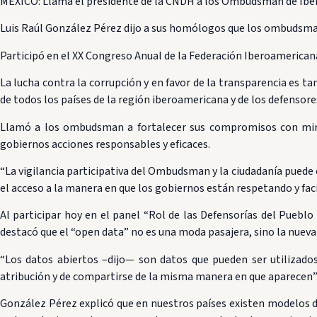
MÉXICO: Llama el presidente de la CNDH a los Ombudsman de Iberoa
Luis Raúl González Pérez dijo a sus homólogos que los ombudsma
Participó en el XX Congreso Anual de la Federación Iberoamerica
La lucha contra la corrupción y en favor de la transparencia es
de todos los países de la región iberoamericana y de los defensor
Llamó a los ombudsman a fortalecer sus compromisos con miras
gobiernos acciones responsables y eficaces.
“La vigilancia participativa del Ombudsman y la ciudadanía puede 
el acceso a la manera en que los gobiernos están respetando y fa
Al participar hoy en el panel “Rol de las Defensorías del Puebl
destacó que el “open data” no es una moda pasajera, sino la nueva
“Los datos abiertos –dijo— son datos que pueden ser utilizados
atribución y de compartirse de la misma manera en que aparecen”
González Pérez explicó que en nuestros países existen modelos di