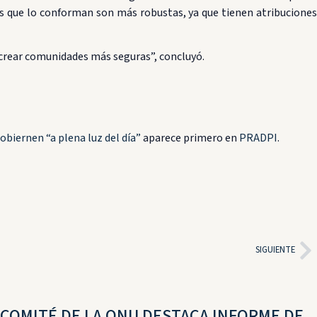
nes que lo conforman son más robustas, ya que tienen atribuciones
y crear comunidades más seguras”, concluyó.
biernen “a plena luz del día”
aparece primero en
PRADPI
.
SIGUIENTE
COMITÉ DE LA ONU DESTACA INFORME DE