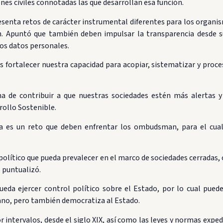
ones civiles connotadas las que desarrollan esa función.
senta retos de carácter instrumental diferentes para los organism
ón. Apuntó que también deben impulsar la transparencia desde 
los datos personales.
ortalecer nuestra capacidad para acopiar, sistematizar y proces
de contribuir a que nuestras sociedades estén más alertas y s
rollo Sostenible.
a es un reto que deben enfrentar los ombudsman, para el cual 
lítico que pueda prevalecer en el marco de sociedades cerradas, c
, puntualizó.
eda ejercer control político sobre el Estado, por lo cual puede
dano, pero también democratiza al Estado.
r intervalos, desde el siglo XIX, así como las leyes y normas exp