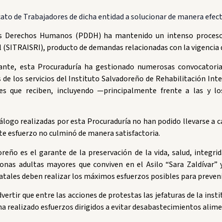
cato de Trabajadores de dicha entidad a solucionar de manera efecti
os Derechos Humanos (PDDH) ha mantenido un intenso proceso de
l (SITRAISRI), producto de demandas relacionadas con la vigencia 
tante, esta Procuraduría ha gestionado numerosas convocatorias
s de los servicios del Instituto Salvadoreño de Rehabilitación Int
es que reciben, incluyendo —principalmente frente a las y l
ogo realizadas por esta Procuraduría no han podido llevarse a ca
te esfuerzo no culminó de manera satisfactoria.
reño es el garante de la preservación de la vida, salud, integri
nas adultas mayores que conviven en el Asilo “Sara Zaldívar” y
estatales deben realizar los máximos esfuerzos posibles para preve
ertir que entre las acciones de protestas las jefaturas de la insti
ha realizado esfuerzos dirigidos a evitar desabastecimientos alimen