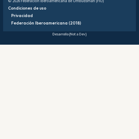
© 2026 Federación Iberoamericana de Ombudsman (FIO)
Condiciones de uso
Privacidad
Federación Iberoamericana (2018)
Desarrollo
{Not a Dev}