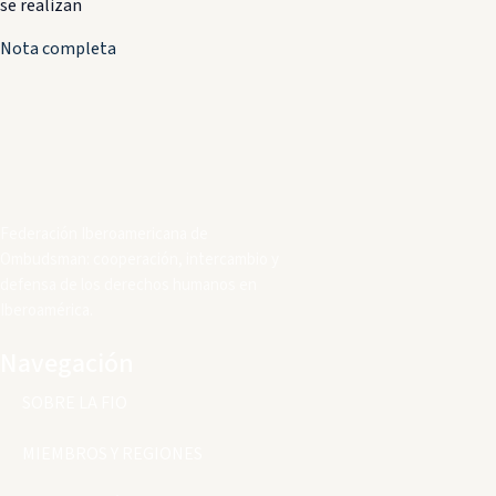
se realizan
Nota completa
Federación Iberoamericana de
Ombudsman: cooperación, intercambio y
defensa de los derechos humanos en
Iberoamérica.
Navegación
SOBRE LA FIO
MIEMBROS Y REGIONES