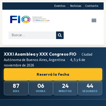
Eventos
Noticias
Contacto
XXXI Asamblea y XXX Congreso FIO
·
Ciudad
Autónoma de Buenos Aires, Argentina
·
4, 5 y 6 de
noviembre de 2026
Reservá la fecha
87
06
24
43
DÍAS
HORAS
MINUTOS
SEGUNDOS