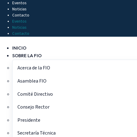
Ir
Eventos
Noticias
al
Contacto
contenido
Eventos
Noticias
Contacto
INICIO
SOBRE LA FIO
Acerca de la FIO
Asamblea FIO
Comité Directivo
Consejo Rector
Presidente
Secretaría Técnica