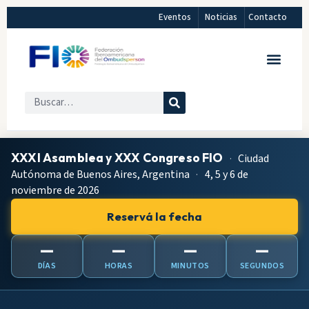
Eventos
Noticias
Contacto
XXXI Asamblea y XXX Congreso FIO
·
Ciudad
Autónoma de Buenos Aires, Argentina
·
4, 5 y 6 de
noviembre de 2026
Reservá la fecha
—
—
—
—
DÍAS
HORAS
MINUTOS
SEGUNDOS