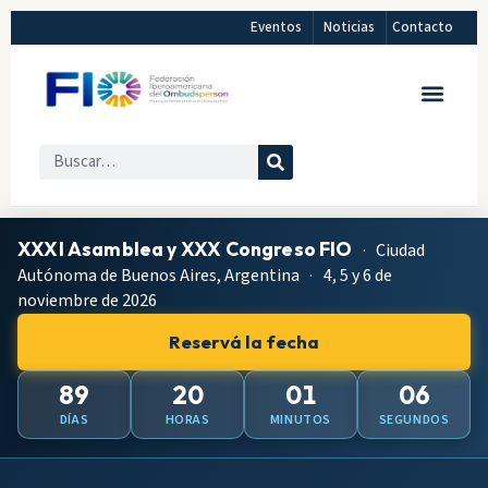
Eventos
Noticias
Contacto
XXXI Asamblea y XXX Congreso FIO
·
Ciudad
Autónoma de Buenos Aires, Argentina
·
4, 5 y 6 de
noviembre de 2026
Reservá la fecha
89
20
01
05
DÍAS
HORAS
MINUTOS
SEGUNDOS