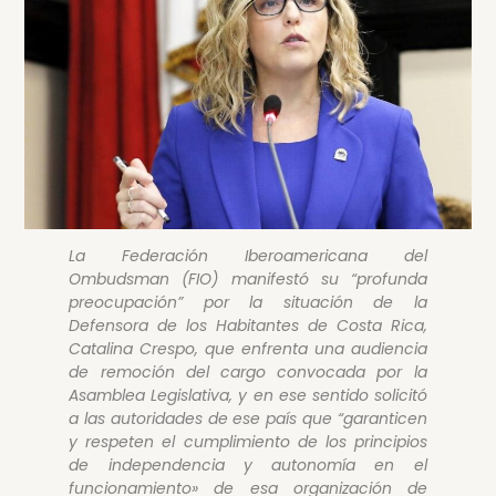
La Federación Iberoamericana del
Ombudsman (FIO) manifestó su “profunda
preocupación” por la situación de la
Defensora de los Habitantes de Costa Rica,
Catalina Crespo, que enfrenta una audiencia
de remoción del cargo convocada por la
Asamblea Legislativa, y en ese sentido solicitó
a las autoridades de ese país que “garanticen
y respeten el cumplimiento de los principios
de independencia y autonomía en el
funcionamiento» de esa organización de