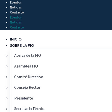
Ir
Eventos
Noticias
al
Contacto
contenido
Eventos
Noticias
Contacto
INICIO
SOBRE LA FIO
Acerca de la FIO
Asamblea FIO
Comité Directivo
Consejo Rector
Presidente
Secretaría Técnica