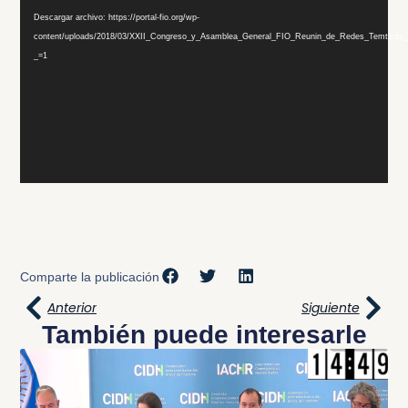
de
Descargar archivo: https://portal-fio.org/wp-
vídeo
content/uploads/2018/03/XXII_Congreso_y_Asamblea_General_FIO_Reunin_de_Redes_Temticas
_=1
Comparte la publicación
Anterior
Siguiente
También puede interesarle