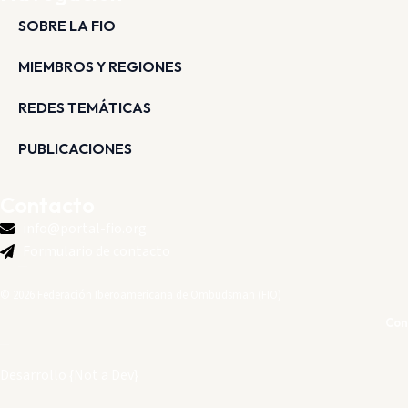
SOBRE LA FIO
MIEMBROS Y REGIONES
REDES TEMÁTICAS
PUBLICACIONES
Contacto
info@portal-fio.org
Formulario de contacto
© 2026 Federación Iberoamericana de Ombudsman (FIO)
Con
Desarrollo
{Not a Dev}