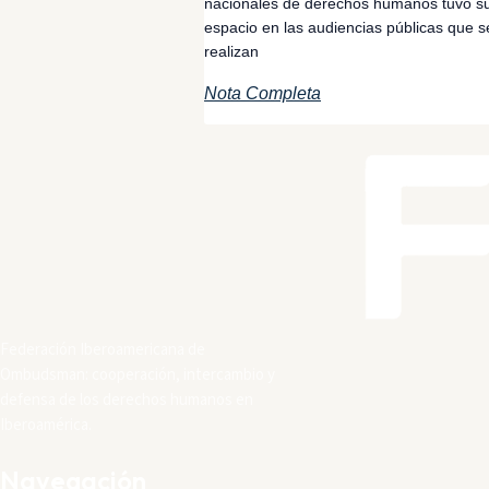
nacionales de derechos humanos tuvo s
espacio en las audiencias públicas que s
realizan
Nota Completa
Federación Iberoamericana de
Ombudsman: cooperación, intercambio y
defensa de los derechos humanos en
Iberoamérica.
Navegación