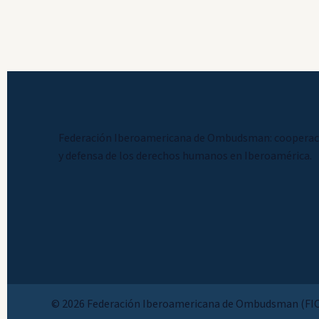
Federación Iberoamericana de Ombudsman: cooperac
y defensa de los derechos humanos en Iberoamérica.
© 2026 Federación Iberoamericana de Ombudsman (FI