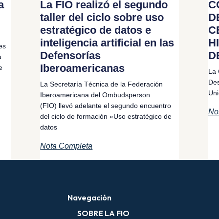
a
La FIO realizó el segundo
C
taller del ciclo sobre uso
D
estratégico de datos e
C
inteligencia artificial en las
H
es
Defensorías
D
u
Iberoamericanas
e
La 
Des
La Secretaría Técnica de la Federación
Uni
Iberoamericana del Ombudsperson
(FIO) llevó adelante el segundo encuentro
No
del ciclo de formación «Uso estratégico de
datos
Nota Completa
Navegación
SOBRE LA FIO