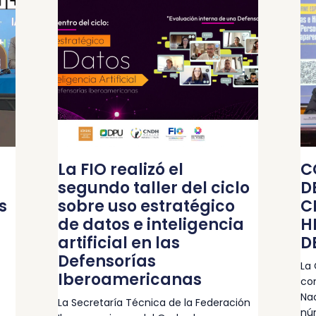
La FIO realizó el
C
segundo taller del ciclo
D
s
sobre uso estratégico
C
de datos e inteligencia
H
artificial en las
D
Defensorías
La
Iberoamericanas
con
Nac
La Secretaría Técnica de la Federación
nú