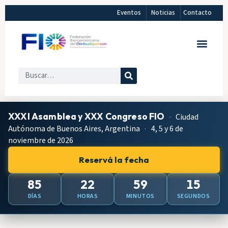
Eventos
Noticias
Contacto
XXXI Asamblea y XXX Congreso FIO
·
Ciudad
Autónoma de Buenos Aires, Argentina
·
4, 5 y 6 de
noviembre de 2026
Reservá la fecha
85
22
59
14
DÍAS
HORAS
MINUTOS
SEGUNDOS