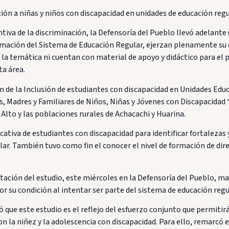
ión a niñas y niños con discapacidad en unidades de educación regu
entiva de la discriminación, la Defensoría del Pueblo llevó adelante
ormación del Sistema de Educación Regular, ejerzan plenamente su d
a temática ni cuentan con material de apoyo y didáctico para el pr
ta área.
ión de la Inclusión de estudiantes con discapacidad en Unidades Edu
s, Madres y Familiares de Niños, Niñas y Jóvenes con Discapacidad 
l Alto y las poblaciones rurales de Achacachi y Huarina.
cativa de estudiantes con discapacidad para identificar fortalezas y
lar. También tuvo como fin el conocer el nivel de formación de dir
tación del estudio, este miércoles en la Defensoría del Pueblo, ma
r su condición al intentar ser parte del sistema de educación regu
 que este estudio es el reflejo del esfuerzo conjunto que permitir
on la niñez y la adolescencia con discapacidad. Para ello, remarcó