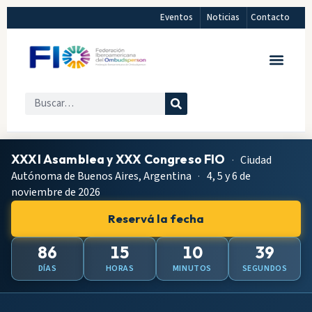
Eventos
Noticias
Contacto
XXXI Asamblea y XXX Congreso FIO
·
Ciudad
Autónoma de Buenos Aires, Argentina
·
4, 5 y 6 de
noviembre de 2026
Reservá la fecha
86
15
10
38
DÍAS
HORAS
MINUTOS
SEGUNDOS