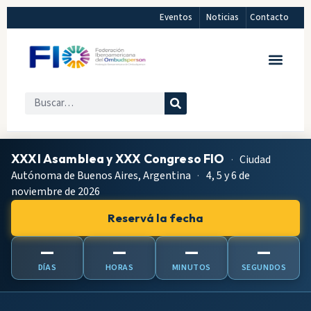
Eventos
Noticias
Contacto
XXXI Asamblea y XXX Congreso FIO
·
Ciudad
Autónoma de Buenos Aires, Argentina
·
4, 5 y 6 de
noviembre de 2026
Reservá la fecha
—
—
—
—
DÍAS
HORAS
MINUTOS
SEGUNDOS