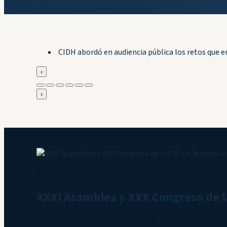
CIDH abordó en audiencia pública los retos que 
‹
›
Próximo gran evento
XXXI Asamblea y XXX Congreso de l
4, 5 y 6 de noviembre de 2026