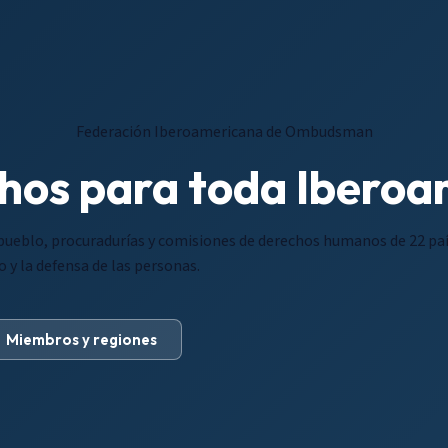
Federación Iberoamericana de Ombudsman
hos para toda Iberoa
 pueblo, procuradurías y comisiones de derechos humanos de 22 país
 y la defensa de las personas.
Miembros y regiones