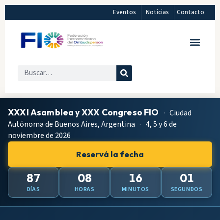
Eventos
Noticias
Contacto
XXXI Asamblea y XXX Congreso FIO
·
Ciudad
Autónoma de Buenos Aires, Argentina
·
4, 5 y 6 de
noviembre de 2026
Reservá la fecha
87
08
16
00
DÍAS
HORAS
MINUTOS
SEGUNDOS