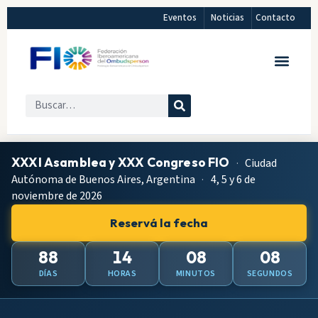
Eventos
Noticias
Contacto
XXXI Asamblea y XXX Congreso FIO
·
Ciudad
Autónoma de Buenos Aires, Argentina
·
4, 5 y 6 de
noviembre de 2026
Reservá la fecha
88
14
08
07
DÍAS
HORAS
MINUTOS
SEGUNDOS